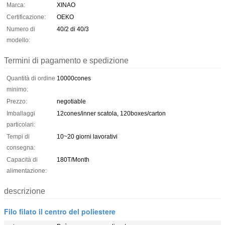
Marca:
XINAO
Certificazione:
OEKO
Numero di
40/2 di 40/3
modello:
Termini di pagamento e spedizione
Quantità di ordine
10000cones
minimo:
Prezzo:
negotiable
Imballaggi
12cones/inner scatola, 120boxes/carton
particolari:
Tempi di
10~20 giorni lavorativi
consegna:
Capacità di
180T/Month
alimentazione:
descrizione
Filo filato il centro del poliestere