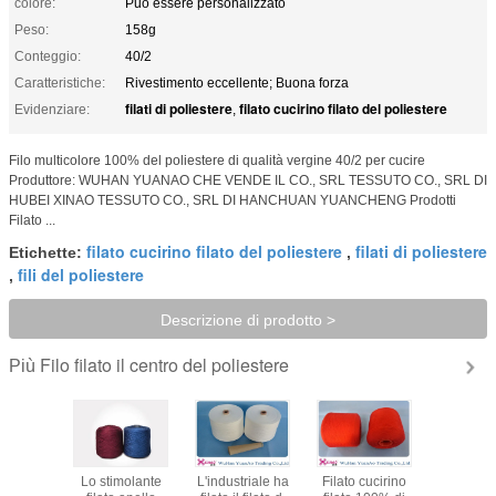
colore:
Può essere personalizzato
Peso:
158g
Conteggio:
40/2
Caratteristiche:
Rivestimento eccellente; Buona forza
filati di poliestere
filato cucirino filato del poliestere
Evidenziare:
,
Filo multicolore 100% del poliestere di qualità vergine 40/2 per cucire
Produttore: WUHAN YUANAO CHE VENDE IL CO., SRL TESSUTO CO., SRL DI
HUBEI XINAO TESSUTO CO., SRL DI HANCHUAN YUANCHENG Prodotti
Filato ...
filato cucirino filato del poliestere
filati di poliestere
Etichette:
,
fili del poliestere
,
Descrizione di prodotto >
Filo filato il centro del poliestere
Più
colorato di
Lo stimolante
L'industriale ha
Filato cucirino
filato 