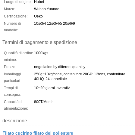
Luogo di origine:
Hubei
Marca:
Wuhan Yuanao
Certificazione:
Oeko
Numero di
10s/3/4 12s/3/4/5 20s/6/9
modello:
Termini di pagamento e spedizione
Quantità di ordine
1000kgs
minimo:
Prezzo:
negotiation by different quantity
Imballaggi
250g~10kg/cone, contenitore 20GP: 12tons, contenitore
40HQ: 24 tonnellate
particolari:
Tempi di
10~20 giorni lavorativi
consegna:
Capacità di
800T/Month
alimentazione:
descrizione
Filato cucirino filato del poliestere