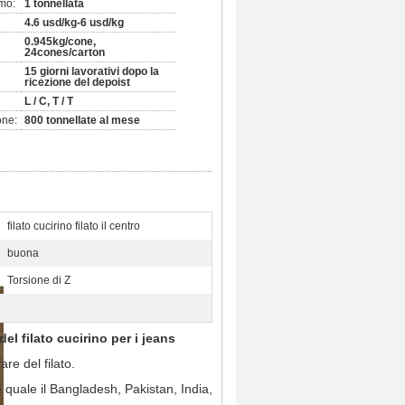
imo:
1 tonnellata
4.6 usd/kg-6 usd/kg
0.945kg/cone,
24cones/carton
15 giorni lavorativi dopo la
ricezione del depoist
L / C, T / T
one:
800 tonnellate al mese
filato cucirino filato il centro
buona
Torsione di Z
del filato cucirino per i jeans
re del filato.
 quale il Bangladesh, Pakistan, India,