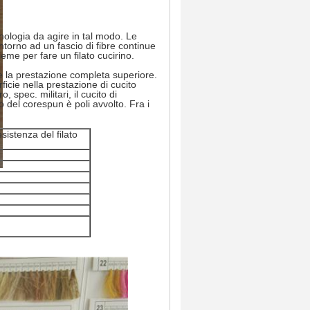
ologia da agire in tal modo. Le
ntorno ad un fascio di fibre continue
ieme per fare un filato cucirino.
ime la prestazione completa superiore.
erficie nella prestazione di cucito
, spec. militari, il cucito di
lo del corespun è poli avvolto. Fra i
sistenza del filato