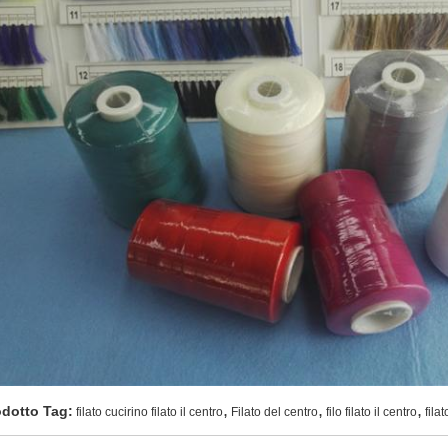
,
,
,
odotto Tag:
filato cucirino filato il centro
Filato del centro
filo filato il centro
fila