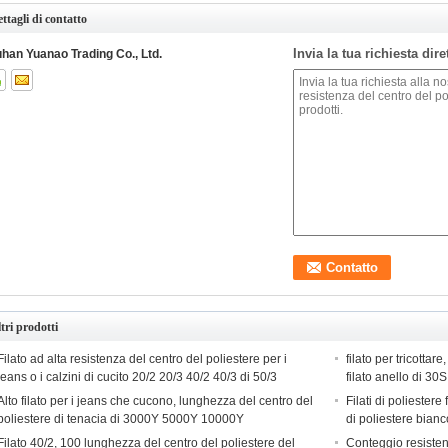
ttagli di contatto
Invia la tua richiesta dir
han Yuanao Trading Co., Ltd.
tri prodotti
Filato ad alta resistenza del centro del poliestere per i
filato per tricottare
jeans o i calzini di cucito 20/2 20/3 40/2 40/3 di 50/3
filato anello di 3
Alto filato per i jeans che cucono, lunghezza del centro del
Filati di poliestere 
poliestere di tenacia di 3000Y 5000Y 10000Y
di poliestere bian
Filato 40/2, 100 lunghezza del centro del poliestere del
Conteggio resistent