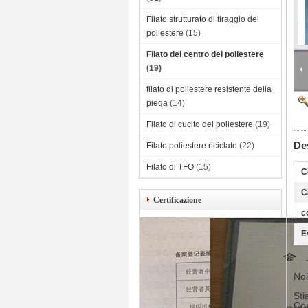
Filato strutturato di tiraggio del
poliestere
(15)
Filato del centro del poliestere
(19)
filato di poliestere resistente della
piega
(14)
Filato di cucito del poliestere
(19)
Des
Filato poliestere riciclato
(22)
Filato di TFO
(15)
C
C
Certificazione
c
E
Noi
Sti
Cor