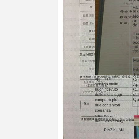
Fil
Mol
ani
del
Il 
Il 
ecc
ind
tit
Mat
Fib
To
appena il
Co
servizio molto
Ap
Ca
buon ricevuto
sti
delle merci oggi
Qu
comprerà più
due contenitori
speranza
successiva di
dare più sconto;)
—— RIAZ KHAN