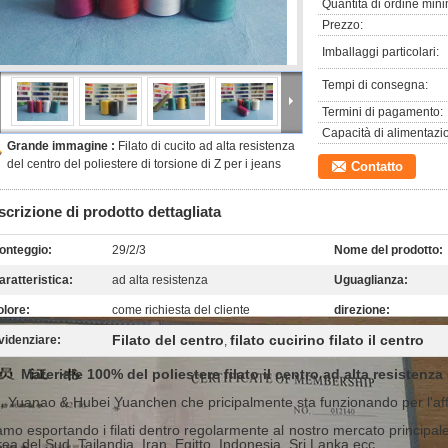
Quantità di ordine min
Prezzo:
Imballaggi particolari:
Tempi di consegna:
Termini di pagamento:
Capacità di alimentazi
Grande immagine :
Filato di cucito ad alta resistenza
del centro del poliestere di torsione di Z per i jeans
Contatto
crizione di prodotto dettagliata
onteggio:
29/2/3
Nome del prodotto:
aratteristica:
ad alta resistenza
Uguaglianza:
olore:
come richiesta del cliente
direzione:
Filato del centro
filato cucirino filato il centro
videnziare:
,
Materiale 100% del poliestere filato il centro ad alta resistenza 
, Yuanao & Hubei Yuanchen che pricipalmente sta funzionando per l'affa
amo esportando i filati dentro regolarmente al nostro mercato principale
ea del Sud, Tailandia, Iran, Egitto, Indonesia, Sri Lanka ecc.