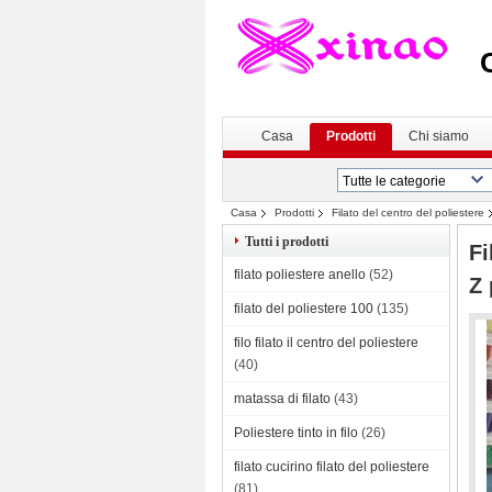
C
Casa
Prodotti
Chi siamo
Casa
Prodotti
Filato del centro del poliestere
Tutti i prodotti
Fi
filato poliestere anello
(52)
Z 
filato del poliestere 100
(135)
filo filato il centro del poliestere
(40)
matassa di filato
(43)
Poliestere tinto in filo
(26)
filato cucirino filato del poliestere
(81)