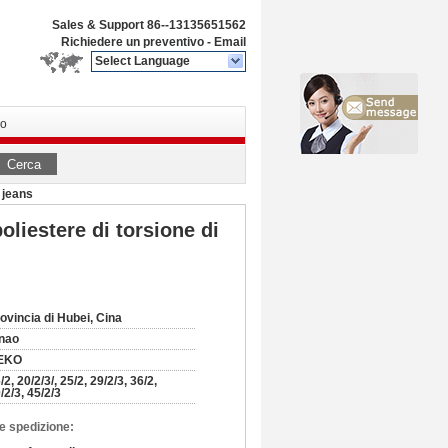
Sales & Support
86--13135651562
Richiedere un preventivo
-
Email
Select Language
vo
Cerca
i jeans
poliestere di torsione di
ovincia di Hubei, Cina
nao
EKO
/2, 20/2/3/, 25/2, 29/2/3, 36/2,
/2/3, 45/2/3
e spedizione: