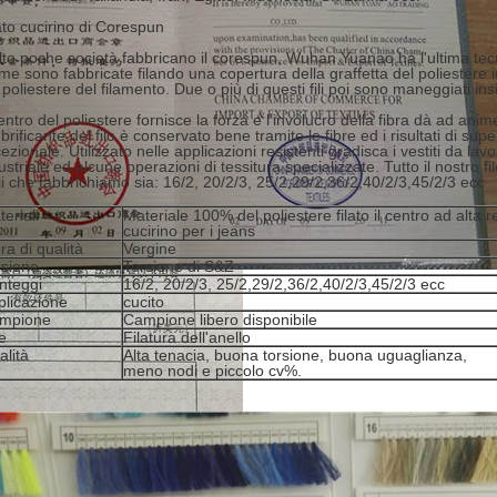
ato cucirino di Corespun
to poche società fabbricano il corespun, Wuhan Yuanao ha l'ultima tecn
me sono fabbricate filando una copertura della graffetta del poliestere i
 poliestere del filamento. Due o più di questi fili poi sono maneggiati ins
centro del poliestere fornisce la forza e l'involucro della fibra dà ad an
lubrificante del filo è conservato bene tramite le fibre ed i risultati di sup
ezionale. Utilizzato nelle applicazioni resistenti gradisca i vestiti da lavoro
ustriale ed alcune operazioni di tessitura specializzate. Tutto il nostro fi
oli che fabbrichiamo sia: 16/2, 20/2/3, 25/2,29/2,36/2,40/2/3,45/2/3 ecc
eriali
Materiale 100% del poliestere filato il centro ad alta re
cucirino per i jeans
ra di qualità
Vergine
rsione
Torsione di S&Z
nteggi
16/2, 20/2/3, 25/2,29/2,36/2,40/2/3,45/2/3 ecc
plicazione
cucito
mpione
Campione libero disponibile
le
Filatura dell'anello
alità
Alta tenacia, buona torsione, buona uguaglianza,
meno nodi e piccolo cv%.