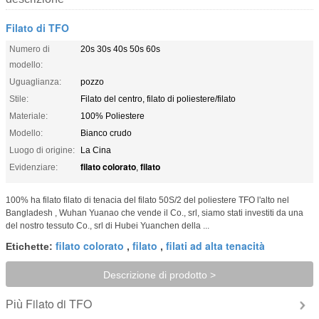
Filato di TFO
Numero di
20s 30s 40s 50s 60s
modello:
Uguaglianza:
pozzo
Stile:
Filato del centro, filato di poliestere/filato
Materiale:
100% Poliestere
Modello:
Bianco crudo
Luogo di origine:
La Cina
filato colorato
filato
Evidenziare:
,
100% ha filato filato di tenacia del filato 50S/2 del poliestere TFO l'alto nel
Bangladesh , Wuhan Yuanao che vende il Co., srl, siamo stati investiti da una
del nostro tessuto Co., srl di Hubei Yuanchen della ...
filato colorato
filato
filati ad alta tenacità
Etichette:
,
,
Descrizione di prodotto >
Filato di TFO
Più