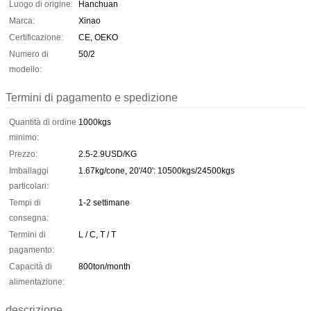
Luogo di origine:
Hanchuan
Marca:
Xinao
Certificazione:
CE, OEKO
Numero di
50/2
modello:
Termini di pagamento e spedizione
Quantità di ordine
1000kgs
minimo:
Prezzo:
2.5-2.9USD/KG
Imballaggi
1.67kg/cone, 20'/40': 10500kgs/24500kgs
particolari:
Tempi di
1-2 settimane
consegna:
Termini di
L / C, T / T
pagamento:
Capacità di
800ton/month
alimentazione:
descrizione