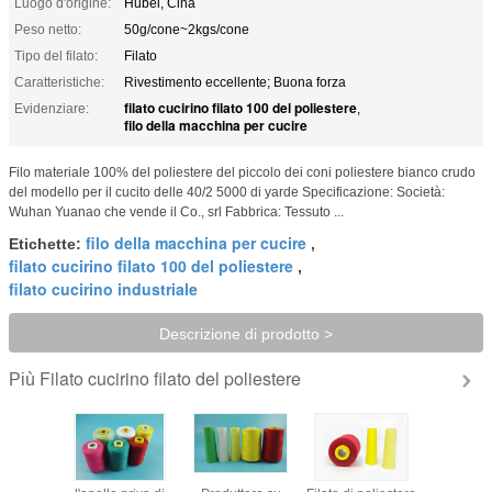
Luogo d'origine:
Hubei, Cina
Peso netto:
50g/cone~2kgs/cone
Tipo del filato:
Filato
Caratteristiche:
Rivestimento eccellente; Buona forza
filato cucirino filato 100 del poliestere
Evidenziare:
,
filo della macchina per cucire
Filo materiale 100% del poliestere del piccolo dei coni poliestere bianco crudo
del modello per il cucito delle 40/2 5000 di yarde Specificazione: Società:
Wuhan Yuanao che vende il Co., srl Fabbrica: Tessuto ...
filo della macchina per cucire
Etichette:
,
filato cucirino filato 100 del poliestere
,
filato cucirino industriale
Descrizione di prodotto >
Filato cucirino filato del poliestere
Più