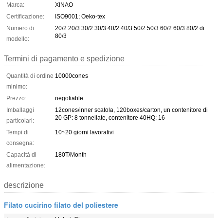
Marca:
XINAO
Certificazione:
ISO9001; Oeko-tex
Numero di
20/2 20/3 30/2 30/3 40/2 40/3 50/2 50/3 60/2 60/3 80/2 di
80/3
modello:
Termini di pagamento e spedizione
Quantità di ordine
10000cones
minimo:
Prezzo:
negotiable
Imballaggi
12cones/inner scatola, 120boxes/carton, un contenitore di
20 GP: 8 tonnellate, contenitore 40HQ: 16
particolari:
Tempi di
10~20 giorni lavorativi
consegna:
Capacità di
180T/Month
alimentazione:
descrizione
Filato cucirino filato del poliestere